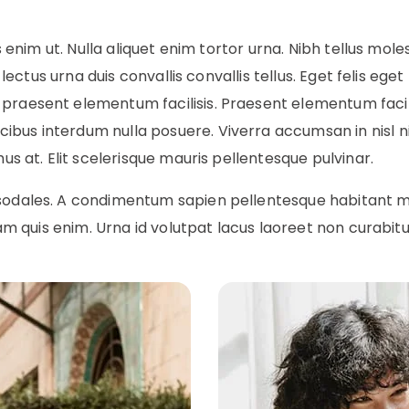
enim ut. Nulla aliquet enim tortor urna. Nibh tellus mol
ectus urna duis convallis convallis tellus. Eget felis ege
raesent elementum facilisis. Praesent elementum facilisi
us interdum nulla posuere. Viverra accumsan in nisl nisi
mus at. Elit scelerisque mauris pellentesque pulvinar.
sodales. A condimentum sapien pellentesque habitant mor
diam quis enim. Urna id volutpat lacus laoreet non curabitu