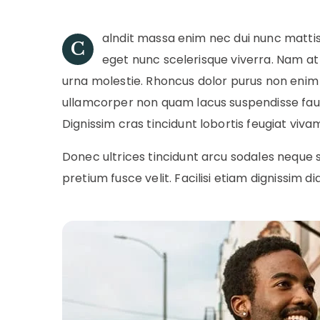
alndit massa enim nec dui nunc mattis 
C
eget nunc scelerisque viverra. Nam at l
urna molestie. Rhoncus dolor purus non enim p
ullamcorper non quam lacus suspendisse faucib
Dignissim cras tincidunt lobortis feugiat viva
Donec ultrices tincidunt arcu sodales neque 
pretium fusce velit. Facilisi etiam dignissim 