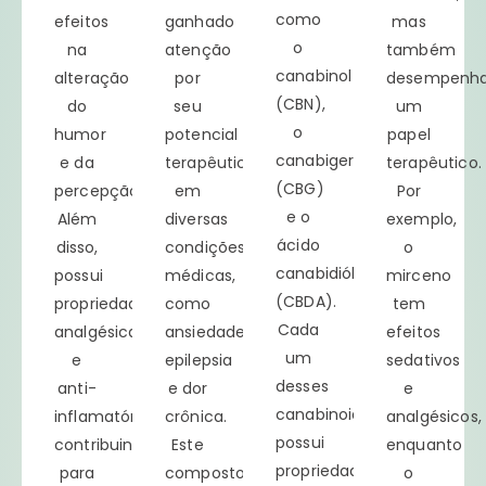
como
efeitos
ganhado
mas
o
na
atenção
também
canabinol
alteração
por
desempenh
(CBN),
do
seu
um
o
humor
potencial
papel
canabigerol
e da
terapêutico
terapêutico.
(CBG)
percepção.
em
Por
e o
Além
diversas
exemplo,
ácido
disso,
condições
o
canabidiólico
possui
médicas,
mirceno
(CBDA).
propriedades
como
tem
Cada
analgésicas
ansiedade,
efeitos
um
e
epilepsia
sedativos
desses
anti-
e dor
e
canabinoides
inflamatórias,
crônica.
analgésicos,
possui
contribuindo
Este
enquanto
propriedades
para
composto
o