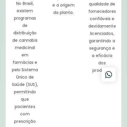
No Brasil,
qualidade de
e a origem
existem
fornecedores
da planta.
programas
confiáveis e
de
devidamente
distribuição
licenciados,
de cannabis
garantindo a
medicinal
segurança e
em
a eficácia
farmácias e
dos
pelo Sistema
produtos.
Único de
Saúde (SUS),
permitindo
que
pacientes
com
prescrição