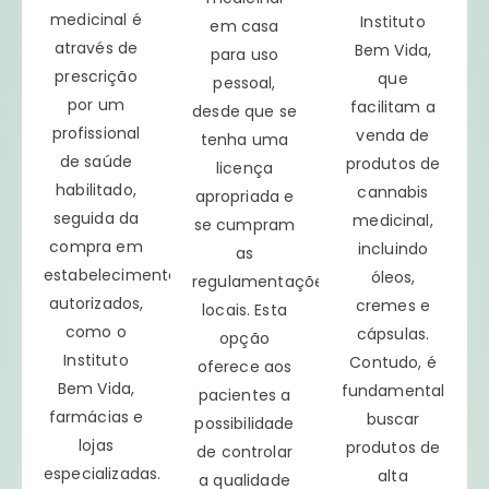
medicinal é
Instituto
em casa
através de
Bem Vida,
para uso
prescrição
que
pessoal,
por um
facilitam a
desde que se
profissional
venda de
tenha uma
de saúde
produtos de
licença
habilitado,
cannabis
apropriada e
seguida da
medicinal,
se cumpram
compra em
incluindo
as
estabelecimentos
óleos,
regulamentações
autorizados,
cremes e
locais. Esta
como o
cápsulas.
opção
Instituto
Contudo, é
oferece aos
Bem Vida,
fundamental
pacientes a
farmácias e
buscar
possibilidade
lojas
produtos de
de controlar
especializadas.
alta
a qualidade