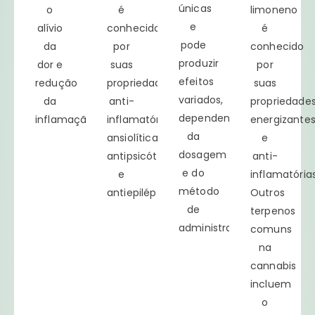
únicas
o
é
limoneno
e
alívio
conhecido
é
pode
da
por
conhecido
produzir
dor e
suas
por
efeitos
redução
propriedades
suas
variados,
da
anti-
propriedade
dependendo
inflamação.
inflamatórias,
energizante
da
ansiolíticas,
e
dosagem
antipsicóticas
anti-
e do
e
inflamatórias
método
antiepilépticas.
Outros
de
terpenos
administração.
comuns
na
cannabis
incluem
o