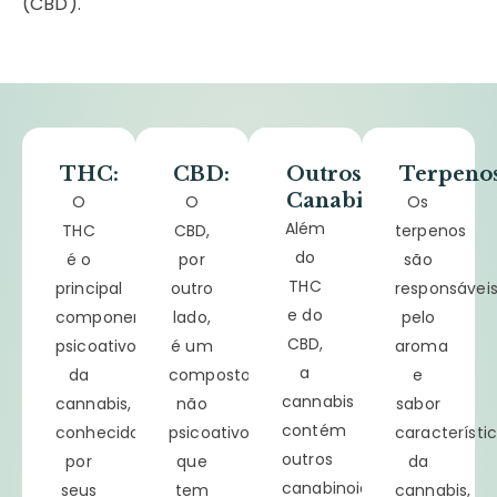
(CBD).
THC:
CBD:
Outros
Terpenos
Canabinóides:
O
O
Os
Além
THC
CBD,
terpenos
do
é o
por
são
THC
principal
outro
responsávei
e do
componente
lado,
pelo
CBD,
psicoativo
é um
aroma
a
da
composto
e
cannabis
cannabis,
não
sabor
contém
conhecido
psicoativo
característi
outros
por
que
da
canabinoides
seus
tem
cannabis,