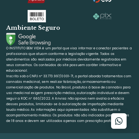
Ambiente Seguro
O INSTITUTO BEM VIDA é um portal que visa informar e conectar pacientes a
profissionais que atuam conforme a legislação vigente. Todos os
atendimentos são realizados por médicos devidamente registrados em
seus conselhos. Os conteúdos do site possuem caráter informativo e
educacional.
Inscrito sob o CNPJ nº 33.773.997/0001-71, o portal aborda tratamentos com
cannabis medicinal, sem realizar fabricação, armazenamento ou
comercialização de produtos. No Brasil, produtos à base de cannabis para
uso medicinal exigem prescrição médica, autorização individual e devem
seguir a RDC nº 660/2022. A Anvisa não aprova nem avalia a eficácia
desses produtos, limitando-se à autorização de importação mediante
laudo médico. As informações aqui apresentadas não substituem o
acompanhamento médico. Os produtos não são indicados para menores
de 18 anos e devem ser utilizados apenas com prescrição profissional.