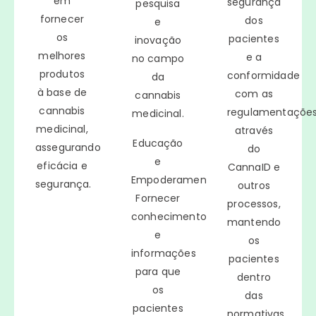
em
segurança
pesquisa
fornecer
dos
e
os
pacientes
inovação
melhores
e a
no campo
produtos
conformidade
da
à base de
com as
cannabis
cannabis
regulamentaçõe
medicinal.
medicinal,
através
Educação
assegurando
do
e
eficácia e
CannaID e
Empoderamento:
segurança.
outros
Fornecer
processos,
conhecimento
mantendo
e
os
informações
pacientes
para que
dentro
os
das
pacientes
normativas