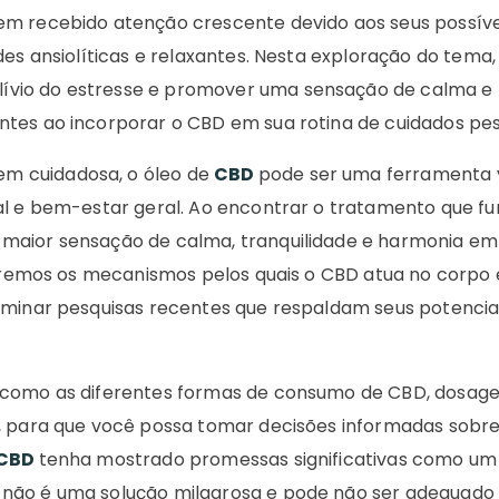
em recebido atenção crescente devido aos seus possíve
des ansiolíticas e relaxantes. Nesta exploração do tema,
lívio do estresse e promover uma sensação de calma e
tes ao incorporar o CBD em sua rotina de cuidados pes
m cuidadosa, o óleo de
CBD
pode ser uma ferramenta 
al e bem-estar geral. Ao encontrar o tratamento que f
maior sensação de calma, tranquilidade e harmonia em
oraremos os mecanismos pelos quais o CBD atua no corpo 
aminar pesquisas recentes que respaldam seus potencia
, como as diferentes formas de consumo de CBD, dosag
s, para que você possa tomar decisões informadas sobre
CBD
tenha mostrado promessas significativas como um
 não é uma solução milagrosa e pode não ser adequado