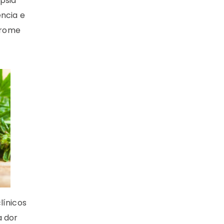
psia
ência e
drome
línicos
a dor