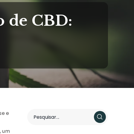
o de CBD:
se e
, um