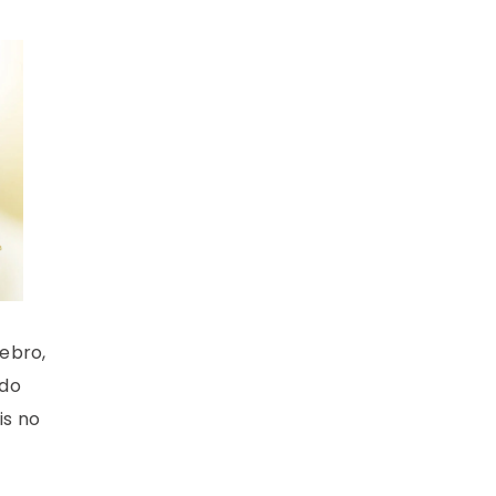
ebro,
 do
is no