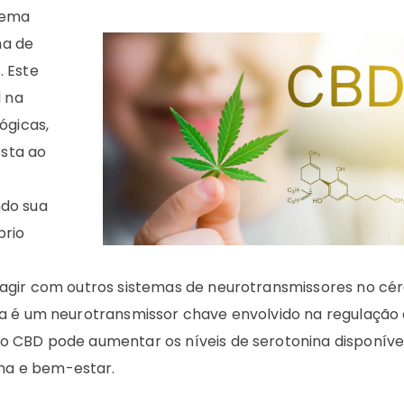
tema
ma de
. Este
 na
ógicas,
osta ao
ndo sua
brio
ragir com outros sistemas de neurotransmissores no cér
na é um neurotransmissor chave envolvido na regulação
o CBD pode aumentar os níveis de serotonina disponíve
ma e bem-estar.