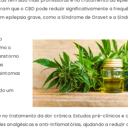
cas têm sido mais promissoras é no tratamento da epile
aram que o CBD pode reduzir significativamente a frequ
m epilepsia grave, como a Síndrome de Dravet e a Sín
o
omo o
anstorno
as
 sintomas
ndo um
 no tratamento da dor crônica. Estudos pré-clínicos e c
s analgésicas e anti-inflamatórias, ajudando a reduzir 