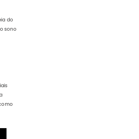
ia do
do sono
ais
a
 como