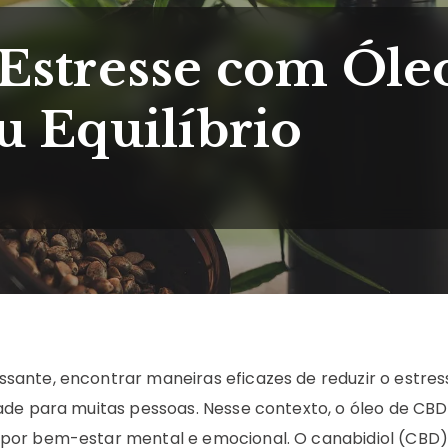
Estresse com Óle
u Equilíbrio
ante, encontrar maneiras eficazes de reduzir o estres
ade para muitas pessoas. Nesse contexto, o óleo de CBD
por bem-estar mental e emocional. O canabidiol (CBD)