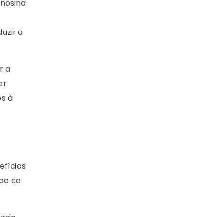
enosina
uzir a
r a
er
os à
efícios
rpo de