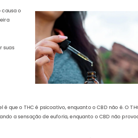
o causa o
eira
r suas
vel é que o THC é psicoativo, enquanto o CBD não é. O T
sando a sensação de euforia, enquanto o CBD não provo