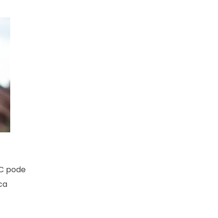
HC pode
ca