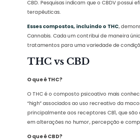
CBD. Pesquisas indicam que o CBDV possui ef
terapêuticas.
Esses compostos, incluindo o THC
, demon
Cannabis. Cada um contribui de maneira únic
tratamentos para uma variedade de condiçõ
THC vs CBD
O que é THC?
O THC é o composto psicoativo mais conhecid
“high” associados ao uso recreativo da maco
principalmente aos receptores CB1, que são 
em alterações no humor, percepção e com
O que é CBD?