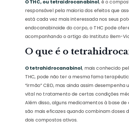
O THC, ou tetraidrocanabinol
, é o compos
responsável pela maioria dos efeitos que as
está cada vez mais interessada nos seus pote
endocanabinoide do corpo, o THC pode ofere
acompanhando o artigo do Instituto Bem-Vid
O que é o tetrahidroc
O tetrahidrocanabinol
, mais conhecido pel
THC, pode não ter a mesma fama terapêutic
“irmão” CBD, mas ainda assim desempenha 
vital no tratamento de certas condições méd
Além disso, alguns medicamentos à base de
são mais eficazes quando combinam doses 
dois compostos ativos.