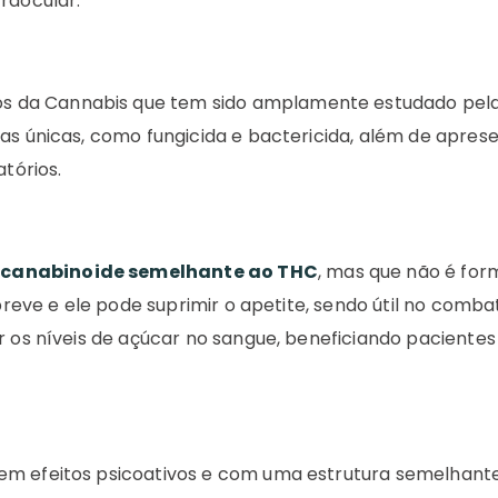
raocular.
s da Cannabis que tem sido amplamente estudado pel
as únicas, como fungicida e bactericida, além de apres
atórios.
m canabinoide semelhante ao THC
, mas que não é for
 breve e ele pode suprimir o apetite, sendo útil no comba
ar os níveis de açúcar no sangue, beneficiando paciente
em efeitos psicoativos e com uma estrutura semelhant