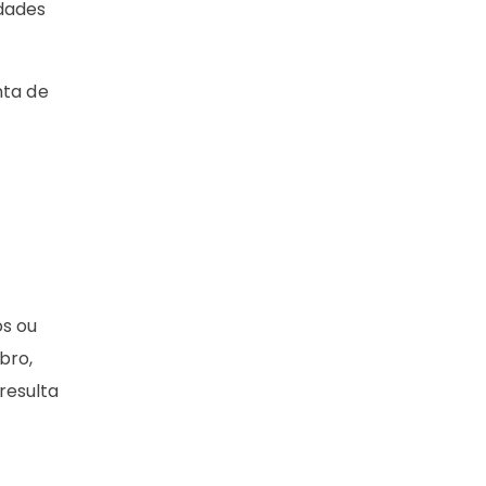
edades
nta de
os ou
bro,
resulta