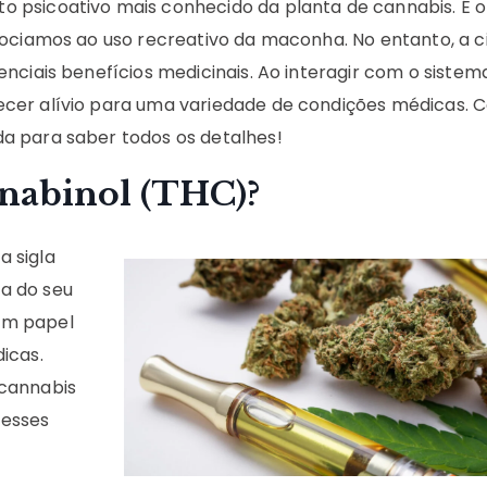
to psicoativo mais conhecido da planta de cannabis. É o
sociamos ao uso recreativo da maconha. No entanto, a c
nciais benefícios medicinais. Ao interagir com o sistem
cer alívio para uma variedade de condições médicas. C
a para saber todos os detalhes!
anabinol (THC)?
a sigla
a do seu
um papel
icas.
 cannabis
desses