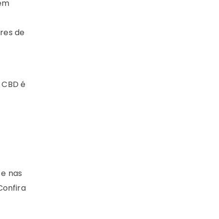
 em
res de
o CBD é
 e nas
Confira