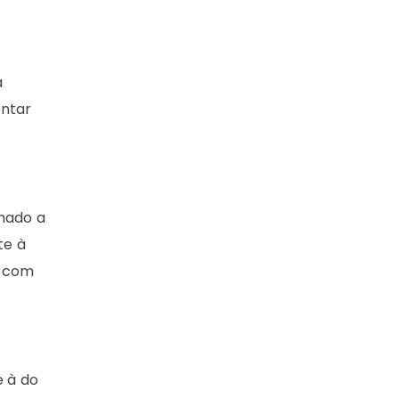
a
entar
mado a
te à
s com
e à do