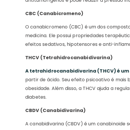
antitumorígenos e pode reduzir a pressão int
CBC (Canabicromeno)
O canabicromeno (CBC) é um dos composto
medicina. Ele possui propriedades terapêutic
efeitos sedativos, hipotensores e anti-inflam
THCV (Tetrahidrocanabidivarina)
A tetrahidrocanabidivarina (THCV) é u
partir de ácido. Seu efeito psicoativo é mais
obesidade. Além disso, a THCV ajuda a regul
diabetes.
CBDV (Canabidivarina)
A canabidivarina (CBDV) é um canabinoide s