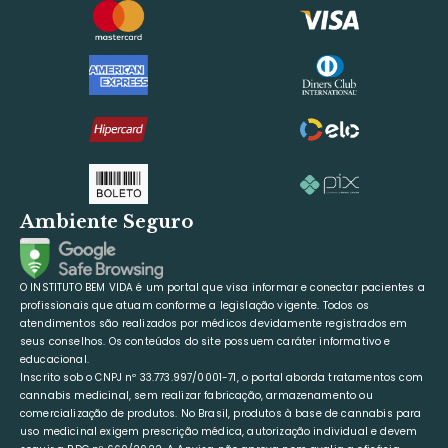
Ambiente Seguro
O INSTITUTO BEM VIDA é um portal que visa informar e conectar pacientes a
profissionais que atuam conforme a legislação vigente. Todos os
atendimentos são realizados por médicos devidamente registrados em
seus conselhos. Os conteúdos do site possuem caráter informativo e
educacional.
Inscrito sob o CNPJ nº 33.773.997/0001-71, o portal aborda tratamentos com
cannabis medicinal, sem realizar fabricação, armazenamento ou
comercialização de produtos. No Brasil, produtos à base de cannabis para
uso medicinal exigem prescrição médica, autorização individual e devem