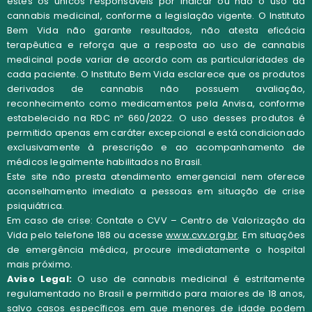
estes os únicos responsáveis por indicar ou não o uso da
cannabis medicinal, conforme a legislação vigente. O Instituto
Bem Vida não garante resultados, não atesta eficácia
terapêutica e reforça que a resposta ao uso de cannabis
medicinal pode variar de acordo com as particularidades de
cada paciente.
O
Instituto Bem Vida
esclarece que os
produtos
derivados de cannabis não possuem avaliação,
reconhecimento como medicamentos pela Anvisa
, conforme
estabelecido na
RDC nº 660/2022
. O uso desses produtos é
permitido apenas em caráter excepcional e está
condicionado
exclusivamente à prescrição e ao acompanhamento de
médicos legalmente habilitados no Brasil
.
Este site não presta atendimento emergencial nem oferece
aconselhamento imediato a pessoas em situação de crise
psiquiátrica.
Em caso de crise: Contate o CVV – Centro de Valorização da
Vida pelo telefone 188 ou acesse
www.cvv.org.br
. Em situações
de emergência médica, procure imediatamente o hospital
mais próximo.
Aviso Legal:
O uso de cannabis medicinal é estritamente
regulamentado no Brasil e permitido para maiores de 18 anos,
salvo casos específicos em que menores de idade podem