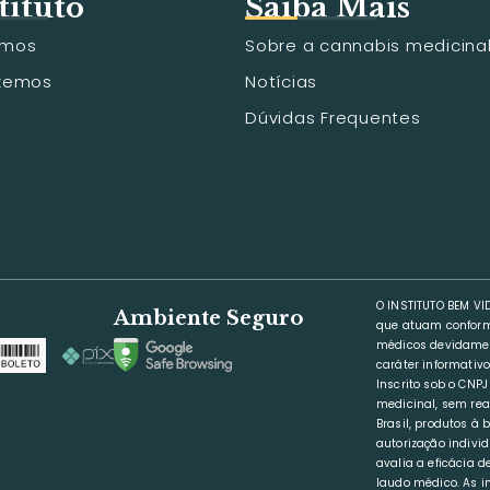
tituto
Saiba Mais
omos
Sobre a cannabis medicina
azemos
Notícias
Dúvidas Frequentes
O INSTITUTO BEM VI
Ambiente Seguro
que atuam conforme
médicos devidamen
caráter informativo
Inscrito sob o CNP
medicinal, sem rea
Brasil, produtos à
autorização indivi
avalia a eficácia 
laudo médico. As 