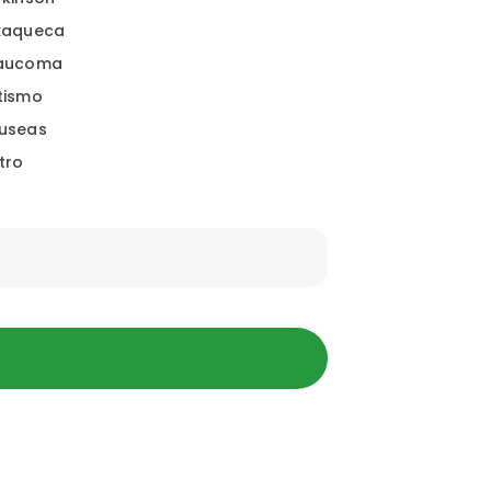
xaqueca
aucoma
tismo
useas
tro