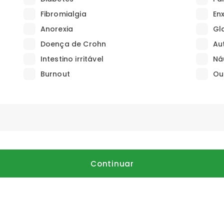
Fibromialgia
En
Anorexia
Gl
Doença de Crohn
Au
Intestino irritável
Ná
Burnout
Ou
Continuar