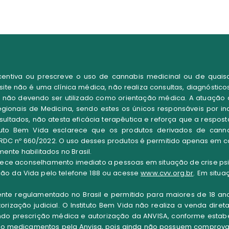
centiva ou prescreve o uso de cannabis medicinal ou de quais
te não é uma clínica médica, não realiza consultas, diagnósticos
 não devendo ser utilizado como orientação médica. A atuação do 
gionais de Medicina, sendo estes os únicos responsáveis por in
resultados, não atesta eficácia terapêutica e reforça que a respo
ituto Bem Vida
esclarece que os
produtos derivados de cann
RDC nº 660/2022
. O uso desses produtos é permitido apenas em c
nte habilitados no Brasil
.
rece aconselhamento imediato a pessoas em situação de crise psiq
ção da Vida pelo telefone 188 ou acesse
www.cvv.org.br
. Em situ
ente regulamentado no Brasil e permitido para maiores de 18 a
ação judicial. O Instituto Bem Vida não realiza a venda diret
luindo prescrição médica e autorização da ANVISA, conforme esta
mo medicamentos pela Anvisa, pois ainda não possuem comprovaç