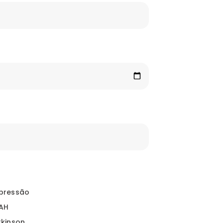
pressão
AH
rkinson