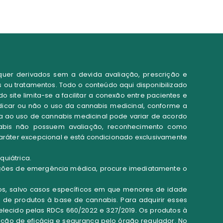
quer derivados sem a devida avaliação, prescrição e
 ou tratamentos. Todo o conteúdo aqui disponibilizado
site limita-se a facilitar a conexão entre pacientes e
dicar ou não o uso da cannabis medicinal, conforme a
sta ao uso de cannabis medicinal pode variar de acordo
abis não possuem avaliação, reconhecimento como
aráter excepcional e está
condicionado exclusivamente
uiátrica.
ações de emergência médica, procure imediatamente o
nos, salvo casos específicos em que menores de idade
a de produtos à base de cannabis. Para adquirir esses
belecido pelas RDCs 660/2022 e 327/2019. Os produtos à
ão de eficácia e segurança pelo órgão regulador. No