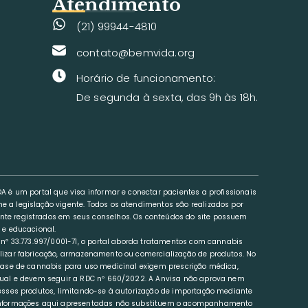
Atendimento
(21) 99944-4810
l
contato@bemvida.org
Horário de funcionamento:
De segunda à sexta, das 9h às 18h.
DA é um portal que visa informar e conectar pacientes a profissionais
 a legislação vigente. Todos os atendimentos são realizados por
te registrados em seus conselhos. Os conteúdos do site possuem
 e educacional.
J nº 33.773.997/0001-71, o portal aborda tratamentos com cannabis
lizar fabricação, armazenamento ou comercialização de produtos. No
 base de cannabis para uso medicinal exigem prescrição médica,
dual e devem seguir a RDC nº 660/2022. A Anvisa não aprova nem
desses produtos, limitando-se à autorização de importação mediante
informações aqui apresentadas não substituem o acompanhamento