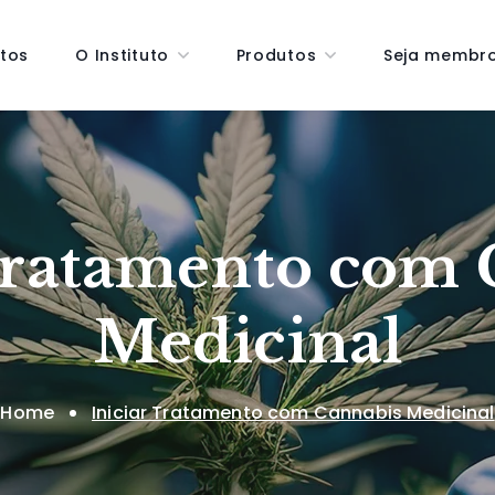
tos
O Instituto
Produtos
Seja membr
Tratamento com
Medicinal
Home
Iniciar Tratamento com Cannabis Medicinal